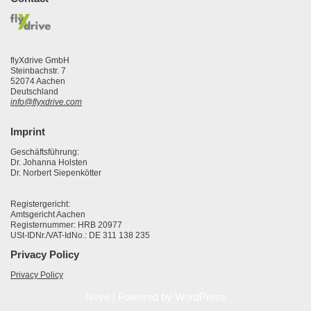
flyXdrive GmbH
Steinbachstr. 7
52074 Aachen
Deutschland
info@flyxdrive.com
Imprint
Geschäftsführung:
Dr. Johanna Holsten
Dr. Norbert Siepenkötter
Registergericht:
Amtsgericht Aachen
Registernummer: HRB 20977
USt-IDNr./VAT-IdNo.: DE 311 138 235
Privacy Policy
Privacy Policy
Neve
| Powered by
WordPress